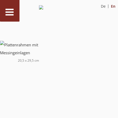
De
En
Skip
to
content
20,5 x 29,5 cm