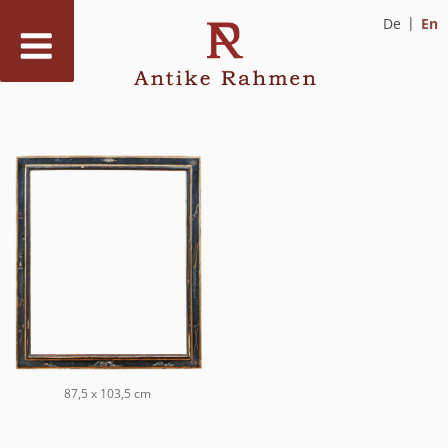
De
En
Skip
to
content
87,5 x 103,5 cm