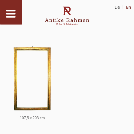
De
En
Skip
to
content
107,5 x 203 cm