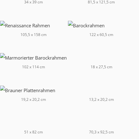
34 x 39 cm
81,5 x 121,5 cm
105,5 x 158 cm
122 x 60,5 cm
102 x 114 cm
18 x 27,5 cm
19,2 x 20,2 cm
13,2 x 20,2 cm
51 x 82 cm
70,3 x 92,5 cm