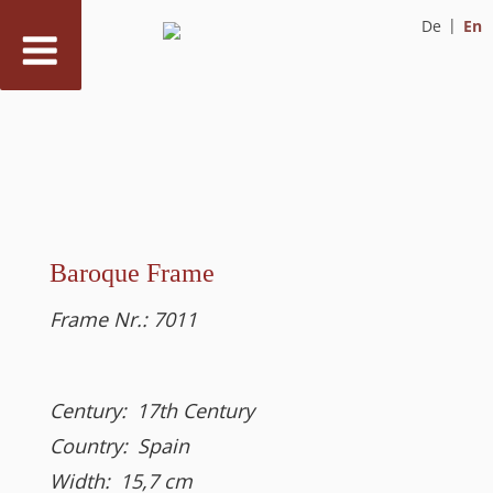
De
En
Skip
to
content
Baroque Frame
Frame Nr.:
7011
Century:
17th Century
Country:
Spain
Width:
15,7
cm