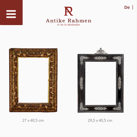
De
Zum
Inhalt
springen
27 x 40,5 cm
29,5 x 40,5 cm