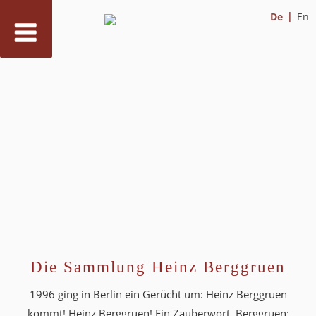
De
En
Zum
Inhalt
springen
Die Sammlung Heinz Berggruen
1996 ging in Berlin ein Gerücht um: Heinz Berggruen
kommt! Heinz Berggruen! Ein Zauberwort. Berggruen: