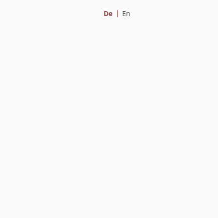
De
En