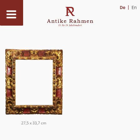
De
En
Zum
Inhalt
springen
27,5 x 33,7 cm