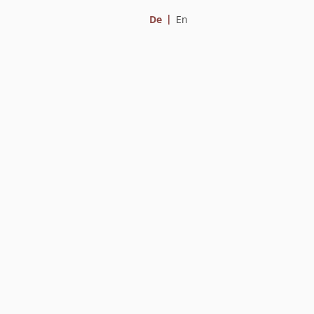
De
En