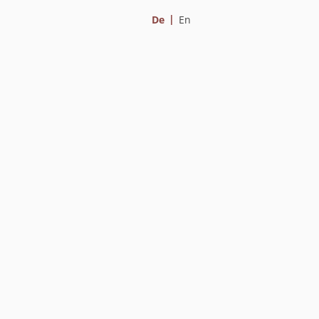
De
En