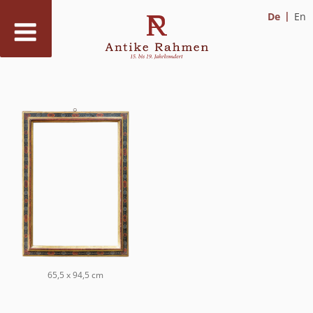
De
En
Zum
Inhalt
springen
65,5 x 94,5 cm