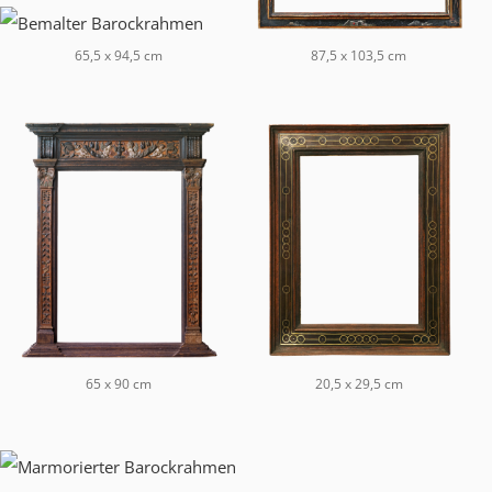
65,5 x 94,5 cm
87,5 x 103,5 cm
65 x 90 cm
20,5 x 29,5 cm