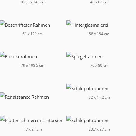
106,5 x 146 cm
48 x 62 cm
61 x 120 cm
58 x 154 cm
79 x 108,5 cm
70 x 80 cm
32 x 44,2 cm
17 x 21 cm
23,7 x 27 cm