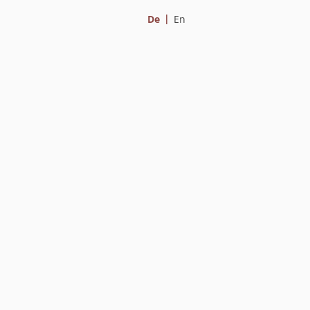
De
En