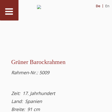
De
En
Zum
Inhalt
springen
Grüner Barockrahmen
Rahmen-Nr.:
5009
Zeit:
17. Jahrhundert
Land:
Spanien
Breite:
91
cm