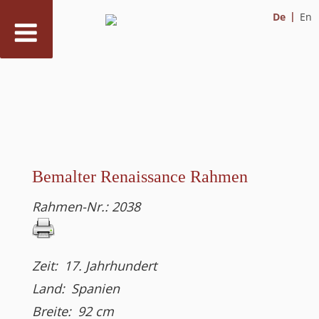
De
En
Zum
Inhalt
springen
Bemalter Renaissance Rahmen
Rahmen-Nr.:
2038
Zeit:
17. Jahrhundert
Land:
Spanien
Breite:
92
cm